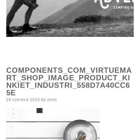
COMPONENTS_COM_VIRTUEMA
RT_SHOP_IMAGE_PRODUCT_KI
NKIET_INDUSTRI_558D7A40CC6
5E
Posted
26 czerwca 2015
by
zorki
on