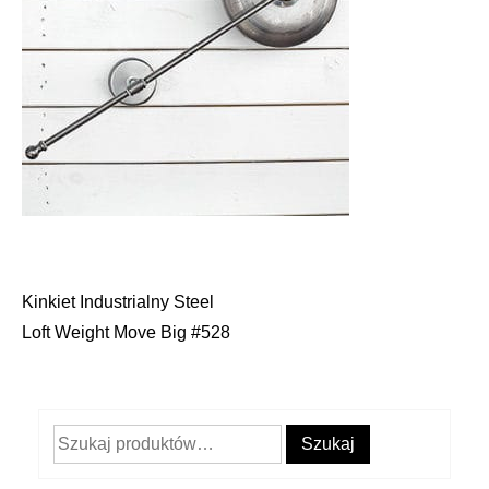
Kinkiet Industrialny Steel
Nawigacja
Loft Weight Move Big #528
wpisu
Szukaj:
Szukaj