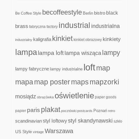
becoffeestyle
black
bistro
Be Coffee Style
Berlin
industrial
industrialna
brass
fabryczna
factory
kinkiet
kinkiety
kaligrafia
kinkiet obrazowy
industrialny
lampa
lampy
lampa loft
lampa wisząca
loft
map
lampy fabryczne
lampy industrialne
mapa
map poster
maps
mapzorki
oświetlenie
mosiądz
paper goods
obrazówka
plakat
paris
papier
Poznań
pocztówki
postcards
retro
styl skandynawski
scandinavian
styl loftowy
szkło
Warszawa
US Style
vintage