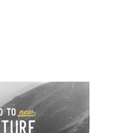
e industrialne. Mapy,
wy.