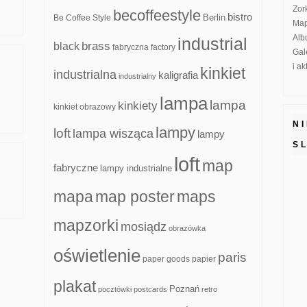
Zor
becoffeestyle
bistro
Be Coffee Style
Berlin
Map
Alb
industrial
brass
black
fabryczna
factory
Gal
i a
kinkiet
industrialna
kaligrafia
industrialny
lampa
lampa
kinkiety
kinkiet obrazowy
N
lampy
loft
lampa wisząca
lampy
S
loft
map
fabryczne
lampy industrialne
mapa
map poster
maps
mapzorki
mosiądz
obrazówka
oświetlenie
paris
paper goods
papier
plakat
Poznań
pocztówki
postcards
retro