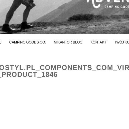
E
CAMPING GOODS CO.
MIKANTOR BLOG
KONTAKT
TWÓJ K
STYL.PL_COMPONENTS_COM_VI
PRODUCT_1846