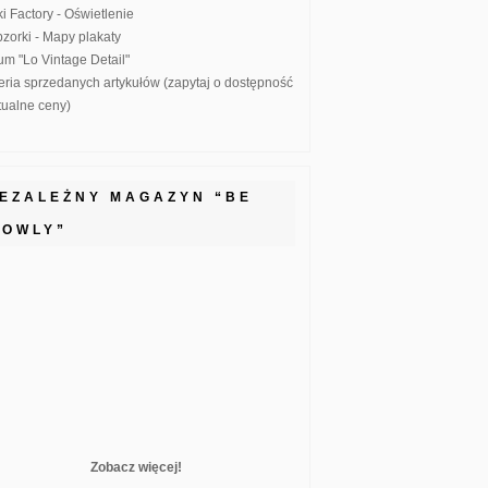
ki Factory - Oświetlenie
zorki - Mapy plakaty
um "Lo Vintage Detail"
eria sprzedanych artykułów (zapytaj o dostępność
ktualne ceny)
IEZALEŻNY MAGAZYN “BE
LOWLY”
Zobacz więcej!