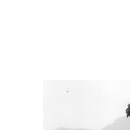
Oświetlenie industrialne, lampy LOFT, kinkiety 
Zorki Factor