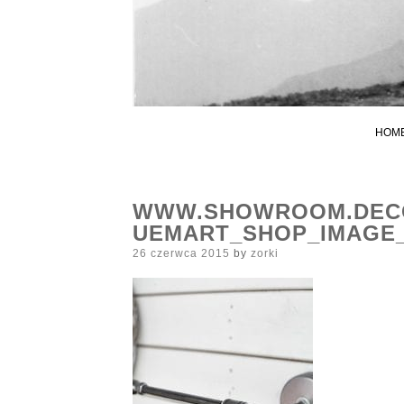
HOM
WWW.SHOWROOM.DECO
UEMART_SHOP_IMAGE_
Posted
26 czerwca 2015
by
zorki
on