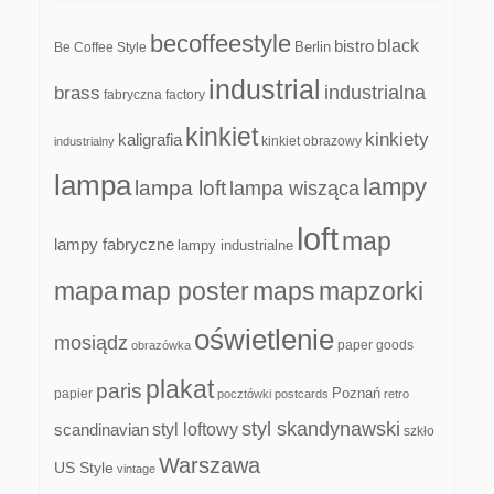
becoffeestyle
black
bistro
Be Coffee Style
Berlin
industrial
industrialna
brass
fabryczna
factory
kinkiet
kinkiety
kaligrafia
kinkiet obrazowy
industrialny
lampa
lampy
lampa loft
lampa wisząca
loft
map
lampy fabryczne
lampy industrialne
mapa
map poster
maps
mapzorki
oświetlenie
mosiądz
paper goods
obrazówka
plakat
paris
papier
Poznań
pocztówki
postcards
retro
styl skandynawski
scandinavian
styl loftowy
szkło
Warszawa
US Style
vintage