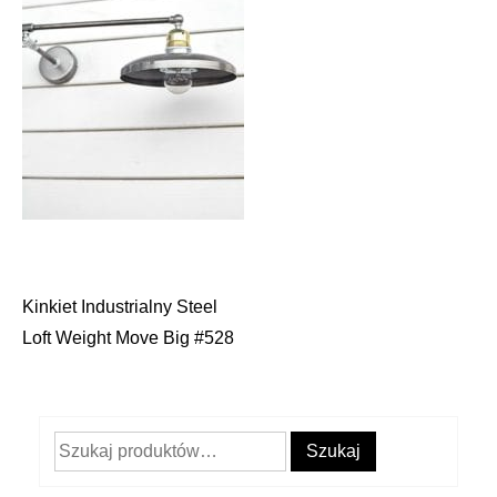
Kinkiet Industrialny Steel
Nawigacja
Loft Weight Move Big #528
wpisu
Szukaj:
Szukaj