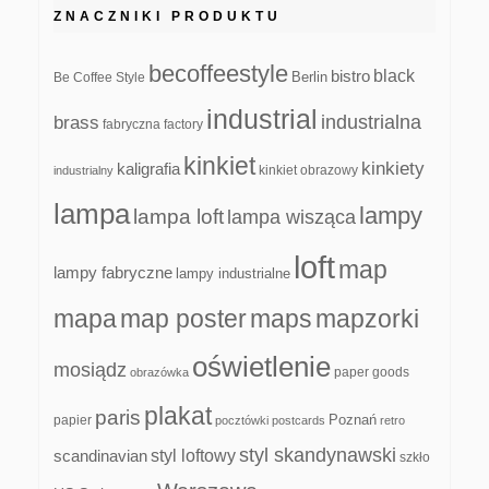
ZNACZNIKI PRODUKTU
becoffeestyle
black
bistro
Be Coffee Style
Berlin
industrial
industrialna
brass
fabryczna
factory
kinkiet
kinkiety
kaligrafia
kinkiet obrazowy
industrialny
lampa
lampy
lampa loft
lampa wisząca
loft
map
lampy fabryczne
lampy industrialne
mapa
map poster
maps
mapzorki
oświetlenie
mosiądz
paper goods
obrazówka
plakat
paris
papier
Poznań
pocztówki
postcards
retro
styl skandynawski
scandinavian
styl loftowy
szkło