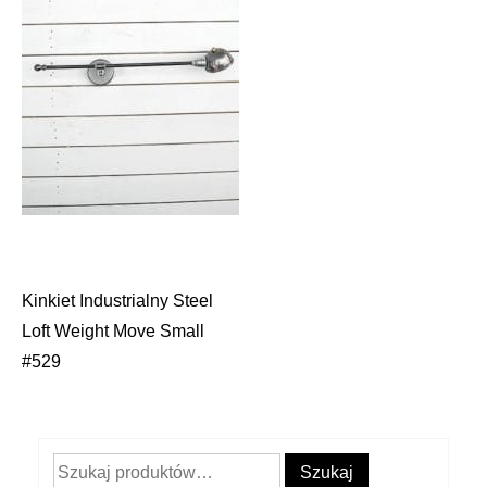
Kinkiet Industrialny Steel
Nawigacja
Loft Weight Move Small
wpisu
#529
Szukaj:
Szukaj