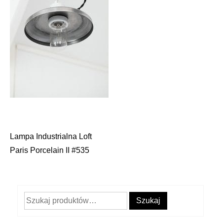
Lampa Industrialna Loft
Nawigacja
Paris Porcelain II #535
wpisu
Szukaj:
Szukaj