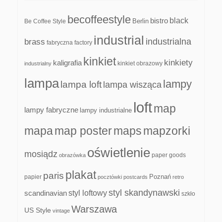
becoffeestyle
black
bistro
Be Coffee Style
Berlin
industrial
industrialna
brass
fabryczna
factory
kinkiet
kinkiety
kaligrafia
kinkiet obrazowy
industrialny
lampa
lampy
lampa loft
lampa wisząca
loft
map
lampy fabryczne
lampy industrialne
mapa
map poster
maps
mapzorki
oświetlenie
mosiądz
paper goods
obrazówka
plakat
paris
papier
Poznań
pocztówki
postcards
retro
styl skandynawski
scandinavian
styl loftowy
szkło
Warszawa
US Style
vintage