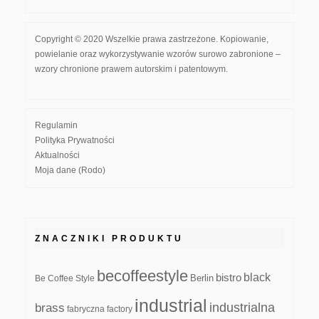
Copyright © 2020 Wszelkie prawa zastrzeżone. Kopiowanie,
powielanie oraz wykorzystywanie wzorów surowo zabronione –
wzory chronione prawem autorskim i patentowym.
Regulamin
Polityka Prywatności
Aktualności
Moja dane (Rodo)
ZNACZNIKI PRODUKTU
becoffeestyle
black
bistro
Be Coffee Style
Berlin
industrial
industrialna
brass
fabryczna
factory