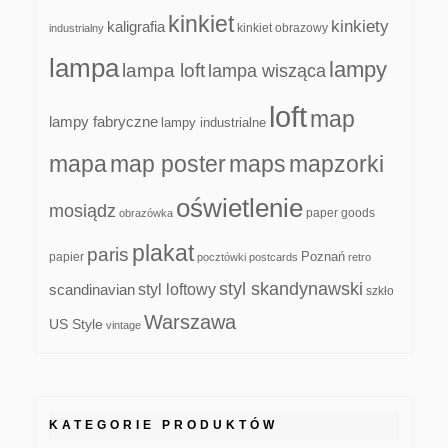
kinkiet
kinkiety
kaligrafia
kinkiet obrazowy
industrialny
lampa
lampy
lampa loft
lampa wisząca
loft
map
lampy fabryczne
lampy industrialne
mapa
map poster
maps
mapzorki
oświetlenie
mosiądz
paper goods
obrazówka
plakat
paris
papier
Poznań
pocztówki
postcards
retro
styl skandynawski
scandinavian
styl loftowy
szkło
Warszawa
US Style
vintage
KATEGORIE PRODUKTÓW