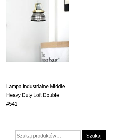
Lampa Industrialne Middle
Nawigacja
Heavy Duty Loft Double
wpisu
#541
Szukaj:
Szukaj