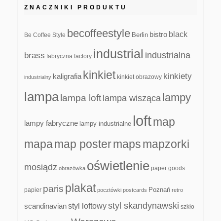
ZNACZNIKI PRODUKTU
becoffeestyle
black
bistro
Be Coffee Style
Berlin
industrial
industrialna
brass
fabryczna
factory
kinkiet
kinkiety
kaligrafia
kinkiet obrazowy
industrialny
lampa
lampy
lampa loft
lampa wisząca
loft
map
lampy fabryczne
lampy industrialne
mapa
map poster
maps
mapzorki
oświetlenie
mosiądz
paper goods
obrazówka
plakat
paris
papier
Poznań
pocztówki
postcards
retro
styl skandynawski
scandinavian
styl loftowy
szkło