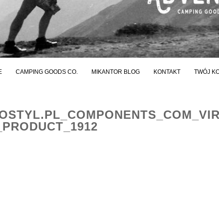
E
CAMPING GOODS CO.
MIKANTOR BLOG
KONTAKT
TWÓJ K
STYL.PL_COMPONENTS_COM_VI
PRODUCT_1912