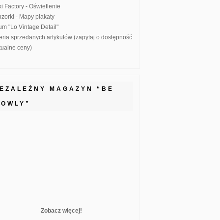
ki Factory - Oświetlenie
zorki - Mapy plakaty
um "Lo Vintage Detail"
eria sprzedanych artykułów (zapytaj o dostępność
ktualne ceny)
IEZALEŻNY MAGAZYN “BE
LOWLY”
Zobacz więcej!