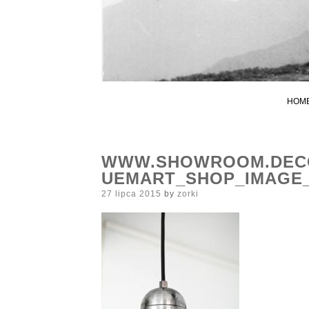
HOM
WWW.SHOWROOM.DECO
UEMART_SHOP_IMAGE_
Posted
27 lipca 2015
by
zorki
on