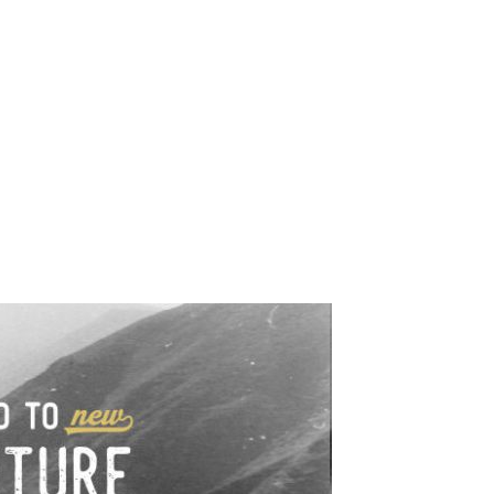
e industrialne. Mapy,
wy.