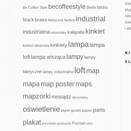
Zor
becoffeestyle
bistro
Be Coffee Style
Berlin
Map
Alb
industrial
brass
black
fabryczna
factory
Gal
i a
kinkiet
industrialna
kaligrafia
industrialny
lampa
lampa
kinkiety
kinkiet obrazowy
N
lampy
loft
lampa wisząca
lampy
S
loft
map
fabryczne
lampy industrialne
mapa
map poster
maps
mapzorki
mosiądz
obrazówka
oświetlenie
paris
paper goods
papier
plakat
Poznań
pocztówki
postcards
retro