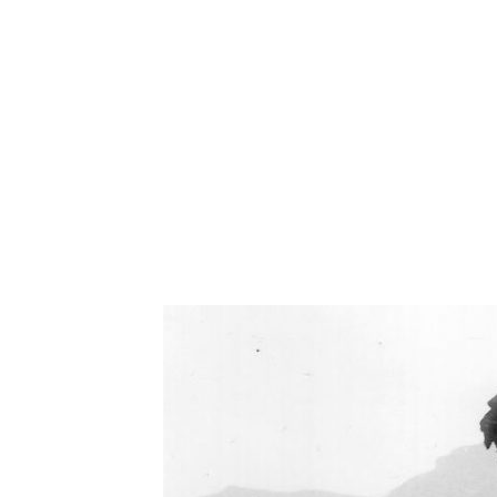
Oświetlenie industrialne, lampy LOFT, kinkiety 
Zorki Factor