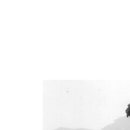
Oświetlenie industrialne, lampy LOFT, kinkiety 
Zorki Factor