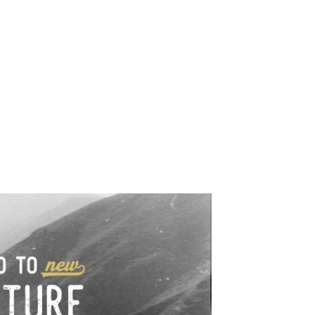
e industrialne. Mapy,
wy.