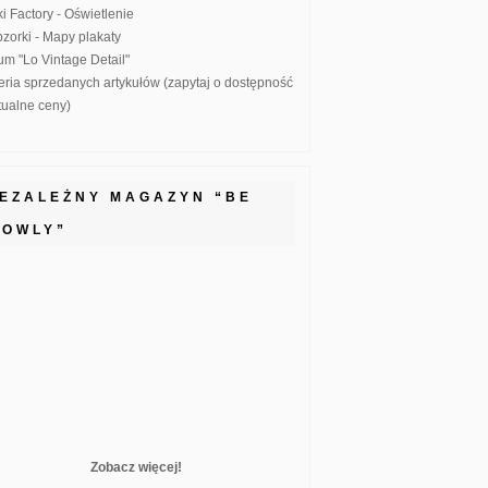
ki Factory - Oświetlenie
zorki - Mapy plakaty
um "Lo Vintage Detail"
eria sprzedanych artykułów (zapytaj o dostępność
ktualne ceny)
IEZALEŻNY MAGAZYN “BE
LOWLY”
Zobacz więcej!