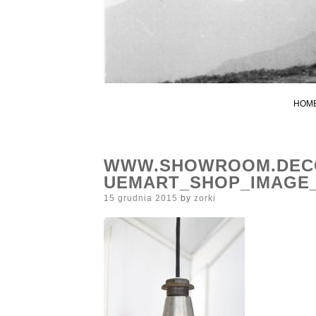
HOM
WWW.SHOWROOM.DECO
UEMART_SHOP_IMAGE_
Posted
15 grudnia 2015
by
zorki
on