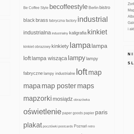
Zor
becoffeestyle
bistro
Be Coffee Style
Berlin
Map
Alb
industrial
brass
black
fabryczna
factory
Gal
i a
kinkiet
industrialna
kaligrafia
industrialny
lampa
lampa
kinkiety
kinkiet obrazowy
N
lampy
loft
lampa wisząca
lampy
S
loft
map
fabryczne
lampy industrialne
mapa
map poster
maps
mapzorki
mosiądz
obrazówka
oświetlenie
paris
paper goods
papier
plakat
Poznań
pocztówki
postcards
retro