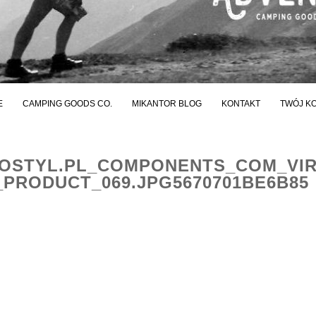
E
CAMPING GOODS CO.
MIKANTOR BLOG
KONTAKT
TWÓJ K
STYL.PL_COMPONENTS_COM_VI
PRODUCT_069.JPG5670701BE6B85