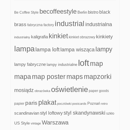
becoffeestyle
black
bistro
Be Coffee Style
Berlin
industrial
industrialna
brass
fabryczna
factory
kinkiet
kinkiety
kaligrafia
kinkiet obrazowy
industrialny
lampa
lampy
lampa loft
lampa wisząca
loft
map
lampy fabryczne
lampy industrialne
mapa
map poster
maps
mapzorki
oświetlenie
mosiądz
paper goods
obrazówka
plakat
paris
papier
Poznań
pocztówki
postcards
retro
styl skandynawski
scandinavian
styl loftowy
szkło
Warszawa
US Style
vintage