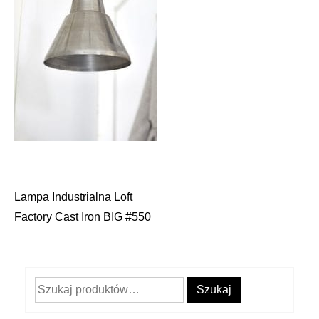
Lampa Industrialna Loft
Nawigacja
Factory Cast Iron BIG #550
wpisu
Szukaj:
Szukaj