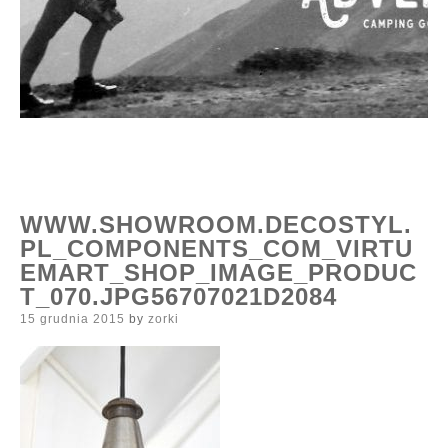
WWW.SHOWROOM.DECOSTYL.
PL_COMPONENTS_COM_VIRTU
EMART_SHOP_IMAGE_PRODUC
T_070.JPG56707021D2084
Posted
15 grudnia 2015
by
zorki
on