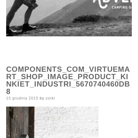
COMPONENTS_COM_VIRTUEMA
RT_SHOP_IMAGE_PRODUCT_KI
NKIET_INDUSTRI_5670740460DB
8
Posted
15 grudnia 2015
by
zorki
on