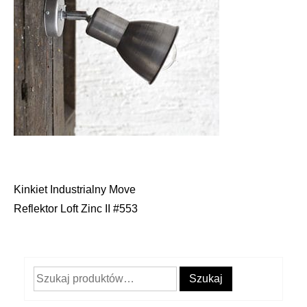
Kinkiet Industrialny Move
Nawigacja
Reflektor Loft Zinc II #553
wpisu
Szukaj:
Szukaj