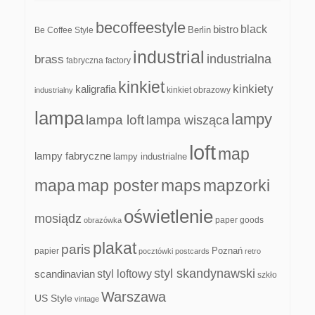
becoffeestyle
black
bistro
Be Coffee Style
Berlin
industrial
industrialna
brass
fabryczna
factory
kinkiet
kinkiety
kaligrafia
kinkiet obrazowy
industrialny
lampa
lampy
lampa loft
lampa wisząca
loft
map
lampy fabryczne
lampy industrialne
mapa
map poster
maps
mapzorki
oświetlenie
mosiądz
paper goods
obrazówka
plakat
paris
papier
Poznań
pocztówki
postcards
retro
styl skandynawski
scandinavian
styl loftowy
szkło
Warszawa
US Style
vintage