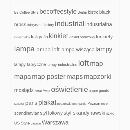
becoffeestyle
black
bistro
Be Coffee Style
Berlin
industrial
industrialna
brass
fabryczna
factory
kinkiet
kinkiety
kaligrafia
kinkiet obrazowy
industrialny
lampa
lampy
lampa loft
lampa wisząca
loft
map
lampy fabryczne
lampy industrialne
mapa
map poster
maps
mapzorki
oświetlenie
mosiądz
paper goods
obrazówka
plakat
paris
papier
Poznań
pocztówki
postcards
retro
styl skandynawski
scandinavian
styl loftowy
szkło
Warszawa
US Style
vintage