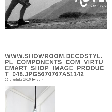
WWW.SHOWROOM.DECOSTYL.
PL_COMPONENTS_COM_VIRTU
EMART_SHOP_IMAGE_PRODUC
T_048.JPG5670767A51142
Posted
15 grudnia 2015
by
zorki
on