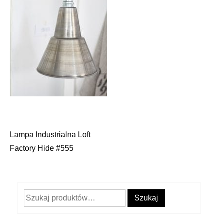
Lampa Industrialna Loft
Nawigacja
Factory Hide #555
wpisu
Szukaj:
Szukaj