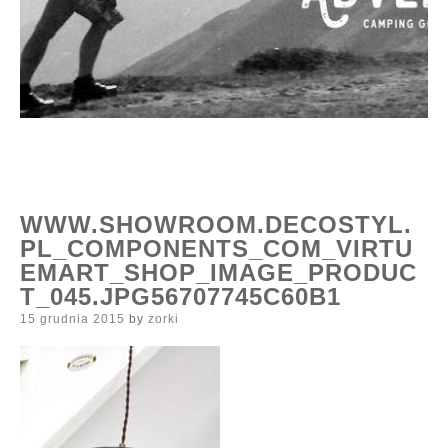
WWW.SHOWROOM.DECOSTYL.
PL_COMPONENTS_COM_VIRTU
EMART_SHOP_IMAGE_PRODUC
T_045.JPG56707745C60B1
Posted
15 grudnia 2015
by
zorki
on