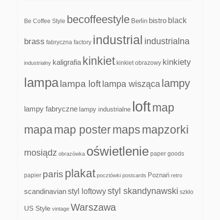
becoffeestyle
black
bistro
Be Coffee Style
Berlin
industrial
industrialna
brass
fabryczna
factory
kinkiet
kinkiety
kaligrafia
kinkiet obrazowy
industrialny
lampa
lampy
lampa loft
lampa wisząca
loft
map
lampy fabryczne
lampy industrialne
mapa
map poster
maps
mapzorki
oświetlenie
mosiądz
paper goods
obrazówka
plakat
paris
papier
Poznań
pocztówki
postcards
retro
styl skandynawski
scandinavian
styl loftowy
szkło
Warszawa
US Style
vintage