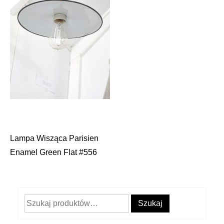
Lampa Wisząca Parisien
Nawigacja
Enamel Green Flat #556
wpisu
Szukaj:
Szukaj