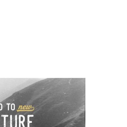
e industrialne. Mapy,
wy.