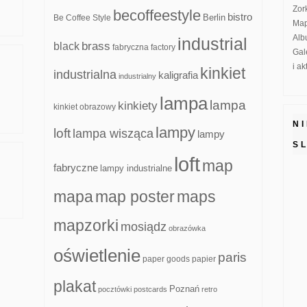
Zor
becoffeestyle
bistro
Be Coffee Style
Berlin
Map
Alb
industrial
brass
black
fabryczna
factory
Gal
i a
kinkiet
industrialna
kaligrafia
industrialny
lampa
lampa
kinkiety
kinkiet obrazowy
N
lampy
loft
lampa wisząca
lampy
S
loft
map
fabryczne
lampy industrialne
mapa
map poster
maps
mapzorki
mosiądz
obrazówka
oświetlenie
paris
paper goods
papier
plakat
Poznań
pocztówki
postcards
retro