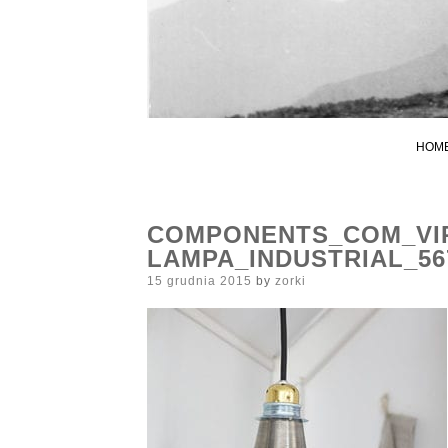
HOM
COMPONENTS_COM_VI
LAMPA_INDUSTRIAL_56
Posted
15 grudnia 2015
by
zorki
on