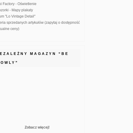
ki Factory - Oświetlenie
zorki - Mapy plakaty
um "Lo Vintage Detail"
eria sprzedanych artykułów (zapytaj o dostępność
ktualne ceny)
IEZALEŻNY MAGAZYN “BE
LOWLY”
Zobacz więcej!