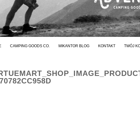
E
CAMPING GOODS CO.
MIKANTOR BLOG
KONTAKT
TWÓJ K
RTUEMART_SHOP_IMAGE_PRODUC
70782CC958D