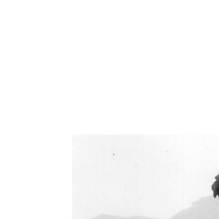
Oświetlenie industrialne, lampy LOFT, kinkiety 
Zorki Factor