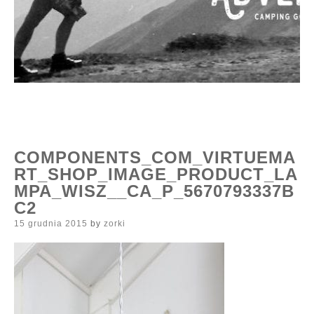
COMPONENTS_COM_VIRTUEMA
RT_SHOP_IMAGE_PRODUCT_LA
MPA_WISZ__CA_P_5670793337B
C2
Posted
15 grudnia 2015
by
zorki
on