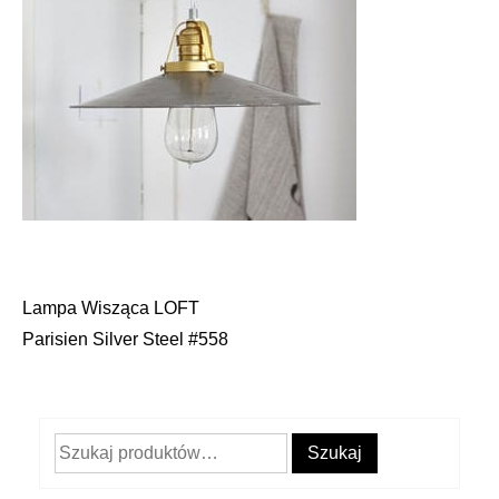
Lampa Wisząca LOFT
Nawigacja
Parisien Silver Steel #558
wpisu
Szukaj:
Szukaj