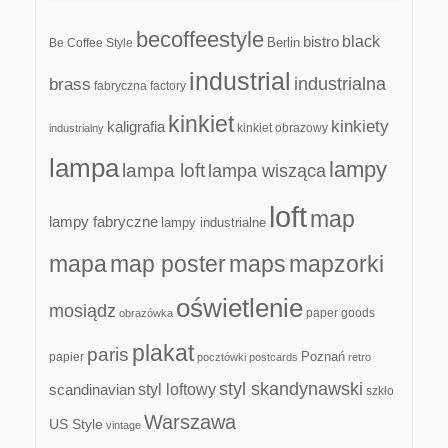
becoffeestyle
black
bistro
Be Coffee Style
Berlin
industrial
industrialna
brass
fabryczna
factory
kinkiet
kinkiety
kaligrafia
kinkiet obrazowy
industrialny
lampa
lampy
lampa loft
lampa wisząca
loft
map
lampy fabryczne
lampy industrialne
mapa
map poster
maps
mapzorki
oświetlenie
mosiądz
paper goods
obrazówka
plakat
paris
papier
Poznań
pocztówki
postcards
retro
styl skandynawski
scandinavian
styl loftowy
szkło
Warszawa
US Style
vintage