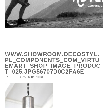
WWW.SHOWROOM.DECOSTYL.
PL_COMPONENTS_COM_VIRTU
EMART_SHOP_IMAGE_PRODUC
T_025.JPG56707D0C2FA6E
Posted
15 grudnia 2015
by
zorki
on