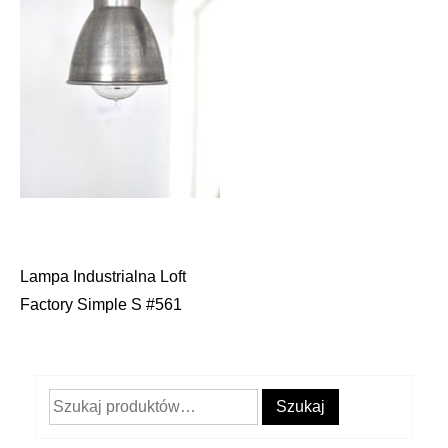
Lampa Industrialna Loft
Nawigacja
Factory Simple S #561
wpisu
Szukaj:
Szukaj