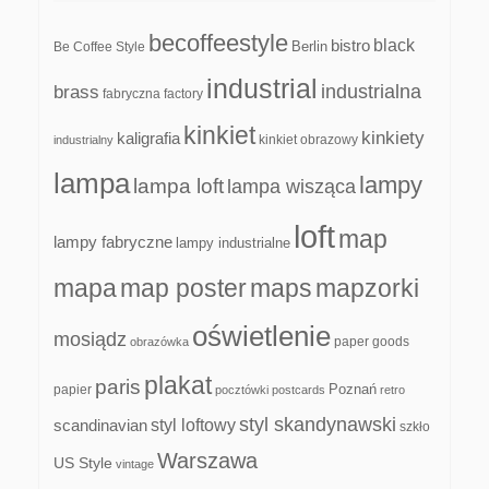
becoffeestyle
black
bistro
Be Coffee Style
Berlin
industrial
industrialna
brass
fabryczna
factory
kinkiet
kinkiety
kaligrafia
kinkiet obrazowy
industrialny
lampa
lampy
lampa loft
lampa wisząca
loft
map
lampy fabryczne
lampy industrialne
mapa
map poster
maps
mapzorki
oświetlenie
mosiądz
paper goods
obrazówka
plakat
paris
papier
Poznań
pocztówki
postcards
retro
styl skandynawski
scandinavian
styl loftowy
szkło
Warszawa
US Style
vintage