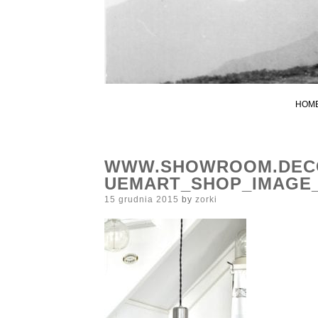
HOM
WWW.SHOWROOM.DECO
UEMART_SHOP_IMAGE_
Posted
15 grudnia 2015
by
zorki
on