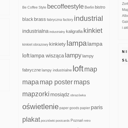
Zor
becoffeestyle
bistro
Be Coffee Style
Berlin
Map
Alb
industrial
brass
black
fabryczna
factory
Gal
i a
kinkiet
industrialna
kaligrafia
industrialny
lampa
lampa
kinkiety
kinkiet obrazowy
N
lampy
loft
lampa wisząca
lampy
S
loft
map
fabryczne
lampy industrialne
mapa
map poster
maps
mapzorki
mosiądz
obrazówka
oświetlenie
paris
paper goods
papier
plakat
Poznań
pocztówki
postcards
retro