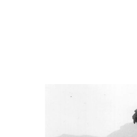
Oświetlenie industrialne, lampy LOFT, kinkiety 
Zorki Factor