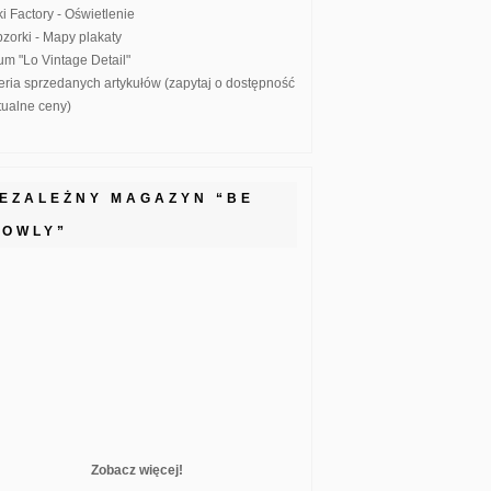
ki Factory - Oświetlenie
zorki - Mapy plakaty
um "Lo Vintage Detail"
eria sprzedanych artykułów (zapytaj o dostępność
ktualne ceny)
IEZALEŻNY MAGAZYN “BE
LOWLY”
Zobacz więcej!