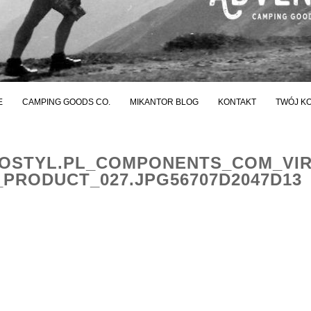
E
CAMPING GOODS CO.
MIKANTOR BLOG
KONTAKT
TWÓJ K
STYL.PL_COMPONENTS_COM_VI
PRODUCT_027.JPG56707D2047D13