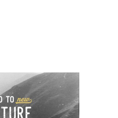
e industrialne. Mapy,
wy.