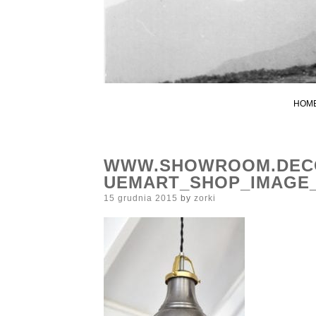
HOM
WWW.SHOWROOM.DECO
UEMART_SHOP_IMAGE_
Posted
15 grudnia 2015
by
zorki
on