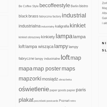
Zor
becoffeestyle
bistro
Be Coffee Style
Berlin
Map
Alb
industrial
brass
black
fabryczna
factory
Gal
i a
kinkiet
industrialna
kaligrafia
industrialny
lampa
lampa
kinkiety
kinkiet obrazowy
N
lampy
loft
lampa wisząca
lampy
S
loft
map
fabryczne
lampy industrialne
mapa
map poster
maps
mapzorki
mosiądz
obrazówka
oświetlenie
paris
paper goods
papier
plakat
Poznań
pocztówki
postcards
retro