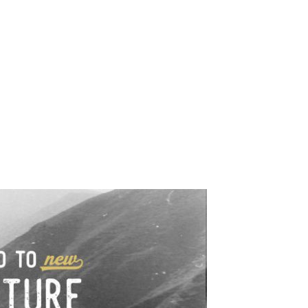
e industrialne. Mapy,
wy.