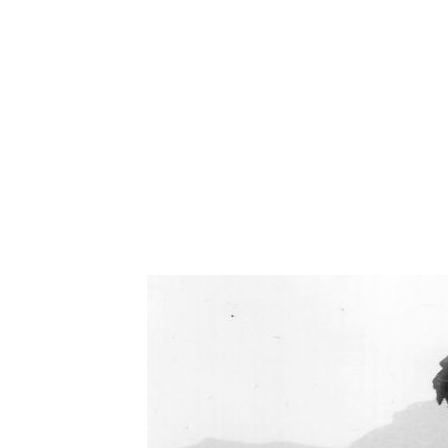
Oświetlenie industrialne, lampy LOFT, kinkiety 
Zorki Factor