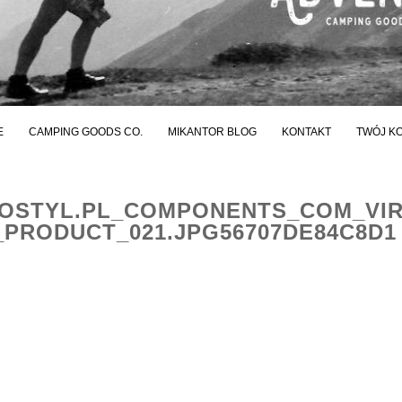
E
CAMPING GOODS CO.
MIKANTOR BLOG
KONTAKT
TWÓJ K
STYL.PL_COMPONENTS_COM_VI
PRODUCT_021.JPG56707DE84C8D1