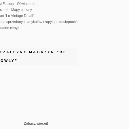
ki Factory - Oświetlenie
zorki - Mapy plakaty
um "Lo Vintage Detail"
eria sprzedanych artykułów (zapytaj o dostępność
ktualne ceny)
IEZALEŻNY MAGAZYN “BE
LOWLY”
Zobacz więcej!