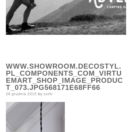
WWW.SHOWROOM.DECOSTYL.
PL_COMPONENTS_COM_VIRTU
EMART_SHOP_IMAGE_PRODUC
T_073.JPG568171E68FF66
Posted
28 grudnia 2015
by
zorki
on