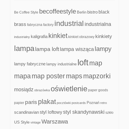
becoffeestyle
black
bistro
Be Coffee Style
Berlin
industrial
industrialna
brass
fabryczna
factory
kinkiet
kinkiety
kaligrafia
kinkiet obrazowy
industrialny
lampa
lampy
lampa loft
lampa wisząca
loft
map
lampy fabryczne
lampy industrialne
mapa
map poster
maps
mapzorki
oświetlenie
mosiądz
paper goods
obrazówka
plakat
paris
papier
Poznań
pocztówki
postcards
retro
styl skandynawski
scandinavian
styl loftowy
szkło
Warszawa
US Style
vintage