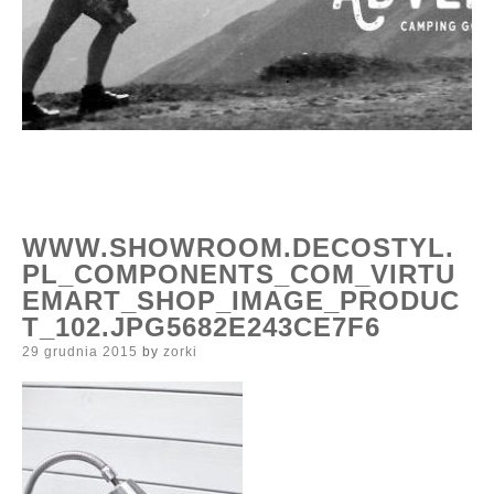
WWW.SHOWROOM.DECOSTYL.
PL_COMPONENTS_COM_VIRTU
EMART_SHOP_IMAGE_PRODUC
T_102.JPG5682E243CE7F6
Posted
29 grudnia 2015
by
zorki
on