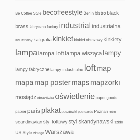
becoffeestyle
black
bistro
Be Coffee Style
Berlin
industrial
industrialna
brass
fabryczna
factory
kinkiet
kinkiety
kaligrafia
kinkiet obrazowy
industrialny
lampa
lampy
lampa loft
lampa wisząca
loft
map
lampy fabryczne
lampy industrialne
mapa
map poster
maps
mapzorki
oświetlenie
mosiądz
paper goods
obrazówka
plakat
paris
papier
Poznań
pocztówki
postcards
retro
styl skandynawski
scandinavian
styl loftowy
szkło
Warszawa
US Style
vintage