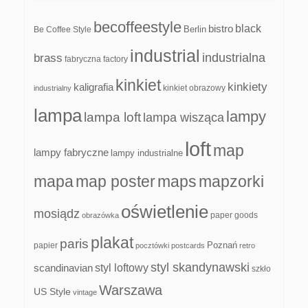
becoffeestyle
black
bistro
Be Coffee Style
Berlin
industrial
industrialna
brass
fabryczna
factory
kinkiet
kinkiety
kaligrafia
kinkiet obrazowy
industrialny
lampa
lampy
lampa loft
lampa wisząca
loft
map
lampy fabryczne
lampy industrialne
mapa
map poster
maps
mapzorki
oświetlenie
mosiądz
paper goods
obrazówka
plakat
paris
papier
Poznań
pocztówki
postcards
retro
styl skandynawski
scandinavian
styl loftowy
szkło
Warszawa
US Style
vintage