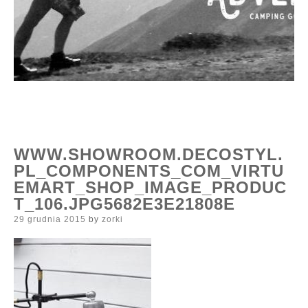
WWW.SHOWROOM.DECOSTYL.
PL_COMPONENTS_COM_VIRTU
EMART_SHOP_IMAGE_PRODUC
T_106.JPG5682E3E21808E
Posted
29 grudnia 2015
by
zorki
on