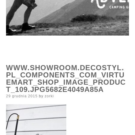
WWW.SHOWROOM.DECOSTYL.
PL_COMPONENTS_COM_VIRTU
EMART_SHOP_IMAGE_PRODUC
T_109.JPG5682E4049A85A
Posted
29 grudnia 2015
by
zorki
on