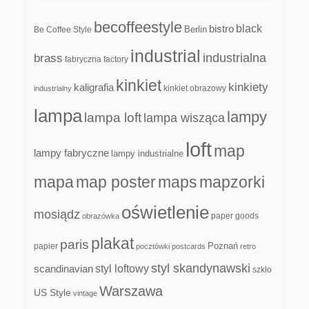
becoffeestyle
black
bistro
Be Coffee Style
Berlin
industrial
industrialna
brass
fabryczna
factory
kinkiet
kinkiety
kaligrafia
kinkiet obrazowy
industrialny
lampa
lampy
lampa loft
lampa wisząca
loft
map
lampy fabryczne
lampy industrialne
mapa
map poster
maps
mapzorki
oświetlenie
mosiądz
paper goods
obrazówka
plakat
paris
papier
Poznań
pocztówki
postcards
retro
styl skandynawski
scandinavian
styl loftowy
szkło
Warszawa
US Style
vintage