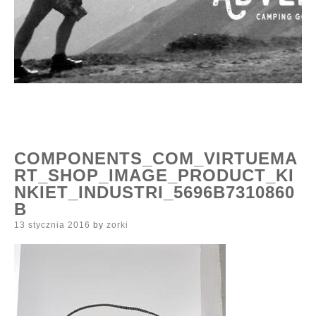
COMPONENTS_COM_VIRTUEMA
RT_SHOP_IMAGE_PRODUCT_KI
NKIET_INDUSTRI_5696B7310860
B
Posted
13 stycznia 2016
by
zorki
on