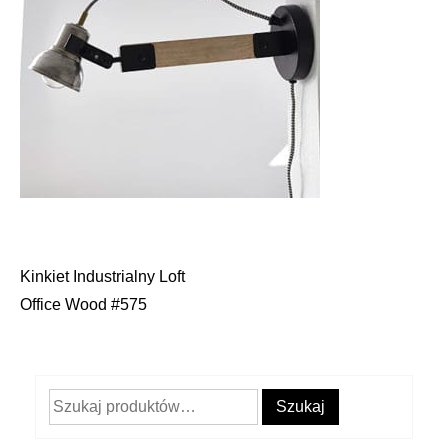
Kinkiet Industrialny Loft
Nawigacja
Office Wood #575
wpisu
Szukaj:
Szukaj