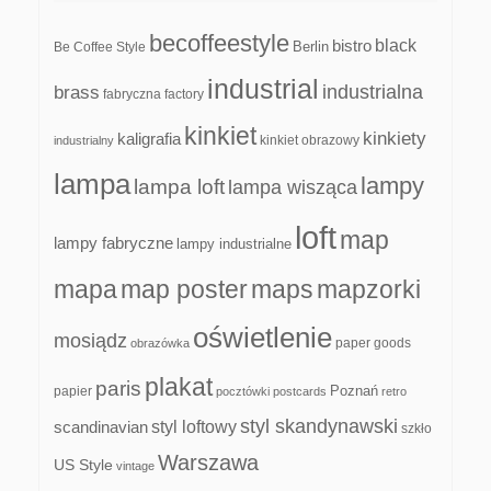
becoffeestyle
black
bistro
Be Coffee Style
Berlin
industrial
industrialna
brass
fabryczna
factory
kinkiet
kinkiety
kaligrafia
kinkiet obrazowy
industrialny
lampa
lampy
lampa loft
lampa wisząca
loft
map
lampy fabryczne
lampy industrialne
mapa
map poster
maps
mapzorki
oświetlenie
mosiądz
paper goods
obrazówka
plakat
paris
papier
Poznań
pocztówki
postcards
retro
styl skandynawski
scandinavian
styl loftowy
szkło
Warszawa
US Style
vintage