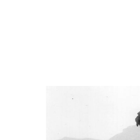
Oświetlenie industrialne, lampy LOFT, kinkiety 
Zorki Factor