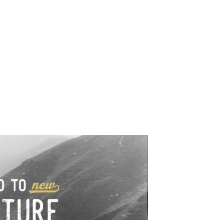
e industrialne. Mapy,
wy.