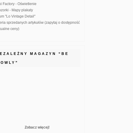
ki Factory - Oświetlenie
zorki - Mapy plakaty
um "Lo Vintage Detail"
eria sprzedanych artykułów (zapytaj o dostępność
ktualne ceny)
IEZALEŻNY MAGAZYN “BE
LOWLY”
Zobacz więcej!