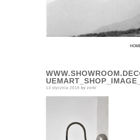
HOM
WWW.SHOWROOM.DECO
UEMART_SHOP_IMAGE_
Posted
13 stycznia 2016
by
zorki
on