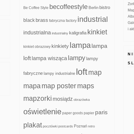
Zor
becoffeestyle
bistro
Be Coffee Style
Berlin
Map
Alb
industrial
brass
black
fabryczna
factory
Gal
i a
kinkiet
industrialna
kaligrafia
industrialny
lampa
lampa
kinkiety
kinkiet obrazowy
N
lampy
loft
lampa wisząca
lampy
S
loft
map
fabryczne
lampy industrialne
mapa
map poster
maps
mapzorki
mosiądz
obrazówka
oświetlenie
paris
paper goods
papier
plakat
Poznań
pocztówki
postcards
retro