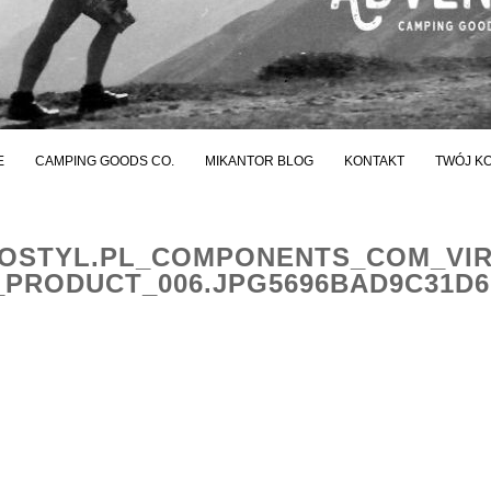
E
CAMPING GOODS CO.
MIKANTOR BLOG
KONTAKT
TWÓJ K
STYL.PL_COMPONENTS_COM_VI
PRODUCT_006.JPG5696BAD9C31D6