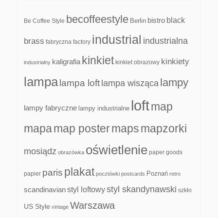
becoffeestyle
black
bistro
Be Coffee Style
Berlin
industrial
industrialna
brass
fabryczna
factory
kinkiet
kinkiety
kaligrafia
kinkiet obrazowy
industrialny
lampa
lampy
lampa loft
lampa wisząca
loft
map
lampy fabryczne
lampy industrialne
mapa
map poster
maps
mapzorki
oświetlenie
mosiądz
paper goods
obrazówka
plakat
paris
papier
Poznań
pocztówki
postcards
retro
styl skandynawski
scandinavian
styl loftowy
szkło
Warszawa
US Style
vintage