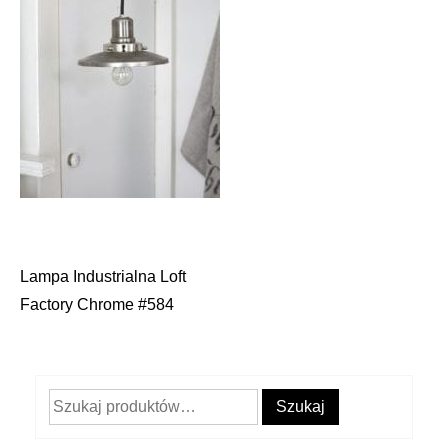
Lampa Industrialna Loft
Nawigacja
Factory Chrome #584
wpisu
Szukaj:
Szukaj