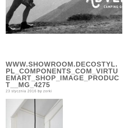
WWW.SHOWROOM.DECOSTYL.
PL_COMPONENTS_COM_VIRTU
EMART_SHOP_IMAGE_PRODUC
T__MG_4275
Posted
23 stycznia 2016
by
zorki
on