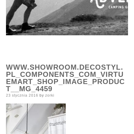
WWW.SHOWROOM.DECOSTYL.
PL_COMPONENTS_COM_VIRTU
EMART_SHOP_IMAGE_PRODUC
T__MG_4459
Posted
23 stycznia 2016
by
zorki
on