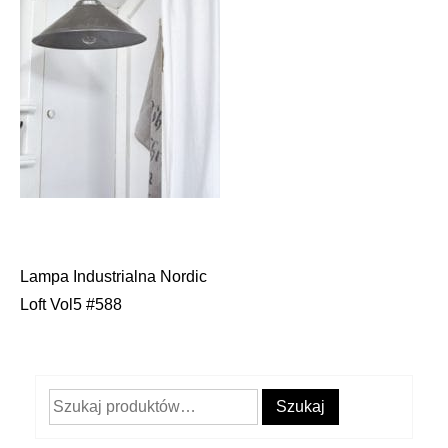
Lampa Industrialna Nordic
Nawigacja
Loft Vol5 #588
wpisu
Szukaj:
Szukaj