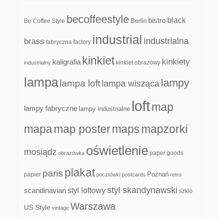
becoffeestyle
black
bistro
Be Coffee Style
Berlin
industrial
industrialna
brass
fabryczna
factory
kinkiet
kinkiety
kaligrafia
kinkiet obrazowy
industrialny
lampa
lampy
lampa loft
lampa wisząca
loft
map
lampy fabryczne
lampy industrialne
mapa
map poster
maps
mapzorki
oświetlenie
mosiądz
paper goods
obrazówka
plakat
paris
papier
Poznań
pocztówki
postcards
retro
styl skandynawski
scandinavian
styl loftowy
szkło
Warszawa
US Style
vintage