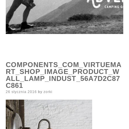
COMPONENTS_COM_VIRTUEMA
RT_SHOP_IMAGE_PRODUCT_W
ALL_LAMP_INDUST_56A7D2C87
C861
Posted
26 stycznia 2016
by
zorki
on