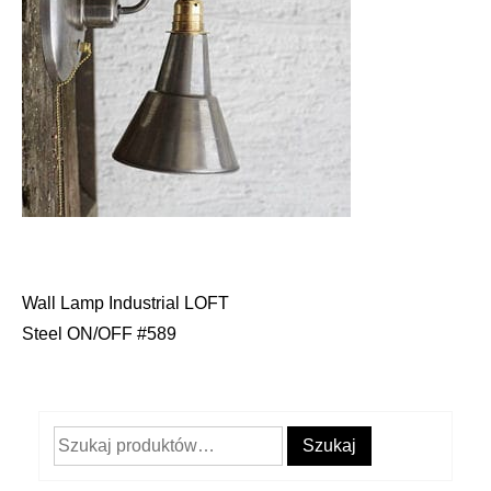
Wall Lamp Industrial LOFT
Nawigacja
Steel ON/OFF #589
wpisu
Szukaj:
Szukaj