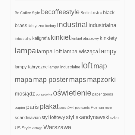
becoffeestyle
black
bistro
Be Coffee Style
Berlin
industrial
industrialna
brass
fabryczna
factory
kinkiet
kinkiety
kaligrafia
kinkiet obrazowy
industrialny
lampa
lampy
lampa loft
lampa wisząca
loft
map
lampy fabryczne
lampy industrialne
mapa
map poster
maps
mapzorki
oświetlenie
mosiądz
paper goods
obrazówka
plakat
paris
papier
Poznań
pocztówki
postcards
retro
styl skandynawski
scandinavian
styl loftowy
szkło
Warszawa
US Style
vintage