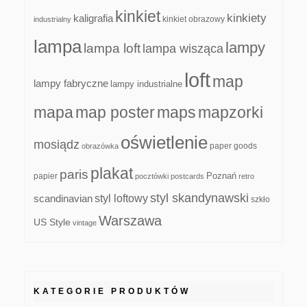
kinkiet
kinkiety
kaligrafia
kinkiet obrazowy
industrialny
lampa
lampy
lampa loft
lampa wisząca
loft
map
lampy fabryczne
lampy industrialne
mapa
map poster
maps
mapzorki
oświetlenie
mosiądz
paper goods
obrazówka
plakat
paris
papier
Poznań
pocztówki
postcards
retro
styl skandynawski
scandinavian
styl loftowy
szkło
Warszawa
US Style
vintage
KATEGORIE PRODUKTÓW