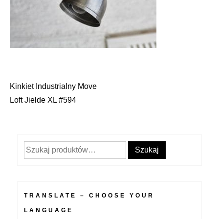
Kinkiet Industrialny Move
Nawigacja
Loft Jielde XL #594
wpisu
Szukaj:
Szukaj
TRANSLATE – CHOOSE YOUR
LANGUAGE