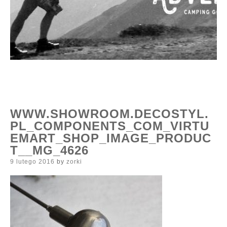
WWW.SHOWROOM.DECOSTYL.
PL_COMPONENTS_COM_VIRTU
EMART_SHOP_IMAGE_PRODUC
T__MG_4626
Posted
9 lutego 2016
by
zorki
on