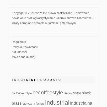
Copyright © 2020 Wszelkie prawa zastrzeżone. Kopiowanie,
powielanie oraz wykorzystywanie wzorów surowo zabronione –
wzory chronione prawem autorskim i patentowym.
Regulamin
Polityka Prywatności
Aktualności
Moja dane (Rodo)
ZNACZNIKI PRODUKTU
becoffeestyle
black
bistro
Be Coffee Style
Berlin
industrial
industrialna
brass
fabryczna
factory