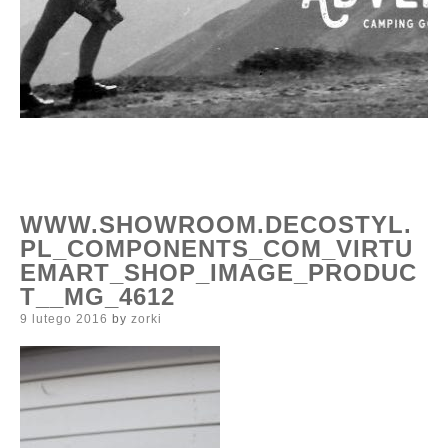
WWW.SHOWROOM.DECOSTYL.
PL_COMPONENTS_COM_VIRTU
EMART_SHOP_IMAGE_PRODUC
T__MG_4612
Posted
9 lutego 2016
by
zorki
on