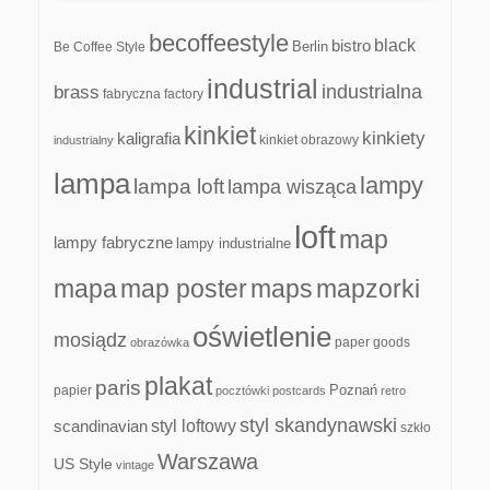
becoffeestyle
black
bistro
Be Coffee Style
Berlin
industrial
industrialna
brass
fabryczna
factory
kinkiet
kinkiety
kaligrafia
kinkiet obrazowy
industrialny
lampa
lampy
lampa loft
lampa wisząca
loft
map
lampy fabryczne
lampy industrialne
mapa
map poster
maps
mapzorki
oświetlenie
mosiądz
paper goods
obrazówka
plakat
paris
papier
Poznań
pocztówki
postcards
retro
styl skandynawski
scandinavian
styl loftowy
szkło
Warszawa
US Style
vintage