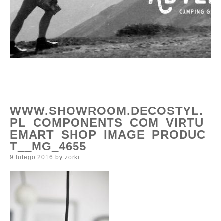
WWW.SHOWROOM.DECOSTYL.
PL_COMPONENTS_COM_VIRTU
EMART_SHOP_IMAGE_PRODUC
T__MG_4655
Posted
9 lutego 2016
by
zorki
on