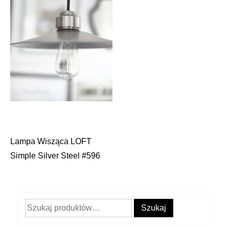
Lampa Wisząca LOFT
Nawigacja
Simple Silver Steel #596
wpisu
Szukaj:
Szukaj