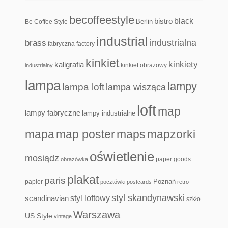
becoffeestyle
black
bistro
Be Coffee Style
Berlin
industrial
industrialna
brass
fabryczna
factory
kinkiet
kinkiety
kaligrafia
kinkiet obrazowy
industrialny
lampa
lampy
lampa loft
lampa wisząca
loft
map
lampy fabryczne
lampy industrialne
mapa
map poster
maps
mapzorki
oświetlenie
mosiądz
paper goods
obrazówka
plakat
paris
papier
Poznań
pocztówki
postcards
retro
styl skandynawski
scandinavian
styl loftowy
szkło
Warszawa
US Style
vintage