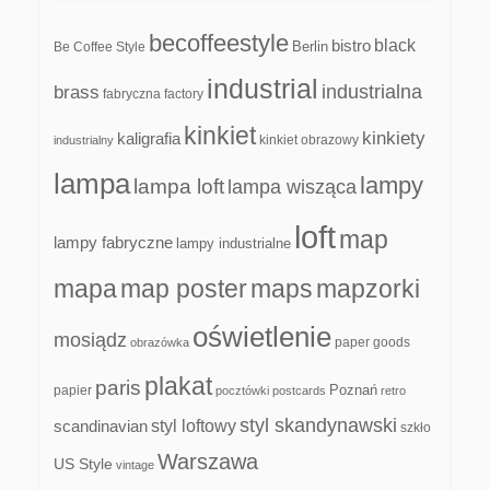
becoffeestyle
black
bistro
Be Coffee Style
Berlin
industrial
industrialna
brass
fabryczna
factory
kinkiet
kinkiety
kaligrafia
kinkiet obrazowy
industrialny
lampa
lampy
lampa loft
lampa wisząca
loft
map
lampy fabryczne
lampy industrialne
mapa
map poster
maps
mapzorki
oświetlenie
mosiądz
paper goods
obrazówka
plakat
paris
papier
Poznań
pocztówki
postcards
retro
styl skandynawski
scandinavian
styl loftowy
szkło
Warszawa
US Style
vintage