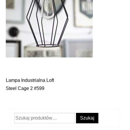
Lampa Industrialna Loft
Nawigacja
Steel Cage 2 #599
wpisu
Szukaj:
Szukaj