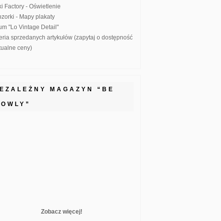
ki Factory - Oświetlenie
zorki - Mapy plakaty
um "Lo Vintage Detail"
eria sprzedanych artykułów (zapytaj o dostępność
ktualne ceny)
IEZALEŻNY MAGAZYN “BE
LOWLY”
Zobacz więcej!