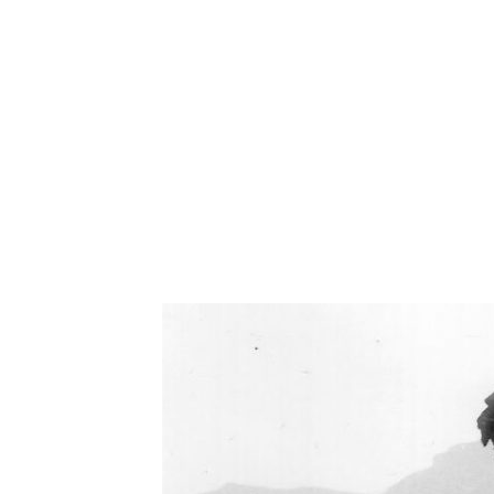
Oświetlenie industrialne, lampy LOFT, kinkiety 
Zorki Factor