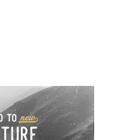
e industrialne. Mapy,
wy.