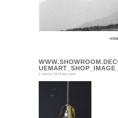
HOM
WWW.SHOWROOM.DECO
UEMART_SHOP_IMAGE
Posted
1 marca 2016
by
zorki
on