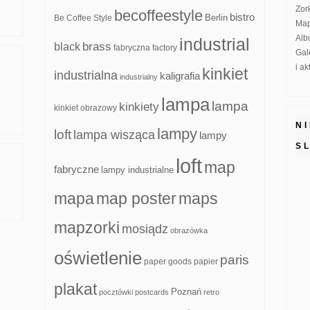
Zor
becoffeestyle
bistro
Be Coffee Style
Berlin
Map
Alb
industrial
brass
black
fabryczna
factory
Gal
i a
kinkiet
industrialna
kaligrafia
industrialny
lampa
lampa
kinkiety
kinkiet obrazowy
N
lampy
loft
lampa wisząca
lampy
S
loft
map
fabryczne
lampy industrialne
mapa
map poster
maps
mapzorki
mosiądz
obrazówka
oświetlenie
paris
paper goods
papier
plakat
Poznań
pocztówki
postcards
retro