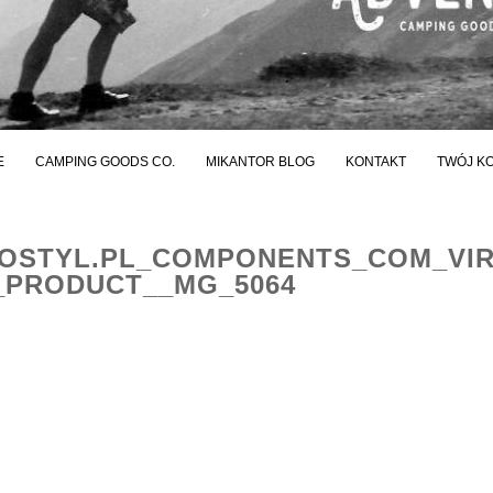
E
CAMPING GOODS CO.
MIKANTOR BLOG
KONTAKT
TWÓJ K
STYL.PL_COMPONENTS_COM_VI
_PRODUCT__MG_5064