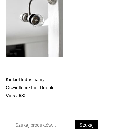
Kinkiet Industrialny
Nawigacja
Oświetlenie Loft Double
wpisu
Vol5 #630
Szukaj:
Szukaj