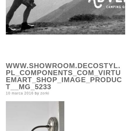
WWW.SHOWROOM.DECOSTYL.
PL_COMPONENTS_COM_VIRTU
EMART_SHOP_IMAGE_PRODUC
T__MG_5233
Posted
10 marca 2016
by
zorki
on