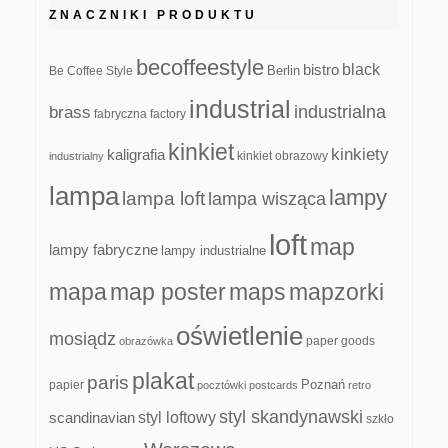
ZNACZNIKI PRODUKTU
becoffeestyle
black
bistro
Be Coffee Style
Berlin
industrial
industrialna
brass
fabryczna
factory
kinkiet
kinkiety
kaligrafia
kinkiet obrazowy
industrialny
lampa
lampy
lampa loft
lampa wisząca
loft
map
lampy fabryczne
lampy industrialne
mapa
map poster
maps
mapzorki
oświetlenie
mosiądz
paper goods
obrazówka
plakat
paris
papier
Poznań
pocztówki
postcards
retro
styl skandynawski
scandinavian
styl loftowy
szkło