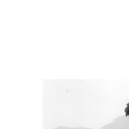
Oświetlenie industrialne, lampy LOFT, kinkiety 
Zorki Factor