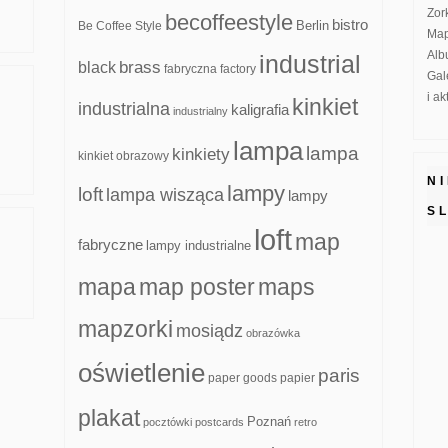
Zor
becoffeestyle
bistro
Be Coffee Style
Berlin
Map
Alb
industrial
brass
black
fabryczna
factory
Gal
i a
kinkiet
industrialna
kaligrafia
industrialny
lampa
lampa
kinkiety
kinkiet obrazowy
N
lampy
loft
lampa wisząca
lampy
S
loft
map
fabryczne
lampy industrialne
mapa
map poster
maps
mapzorki
mosiądz
obrazówka
oświetlenie
paris
paper goods
papier
plakat
Poznań
pocztówki
postcards
retro