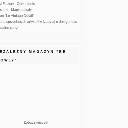
ki Factory - Oświetlenie
zorki - Mapy plakaty
um "Lo Vintage Detail"
eria sprzedanych artykułów (zapytaj o dostępność
ktualne ceny)
IEZALEŻNY MAGAZYN “BE
LOWLY”
Zobacz więcej!