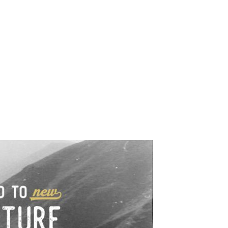
e industrialne. Mapy,
wy.