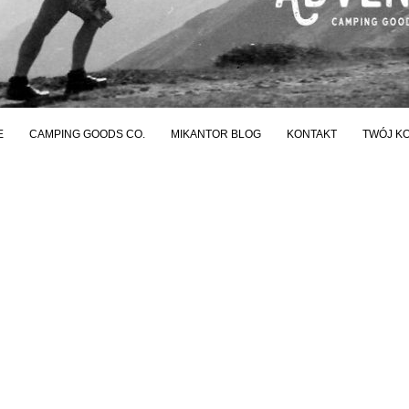
E
CAMPING GOODS CO.
MIKANTOR BLOG
KONTAKT
TWÓJ K