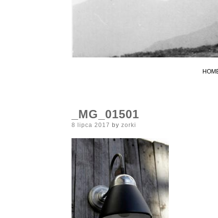
HOM
_MG_01501
Posted
8 lipca 2017
by
zorki
on