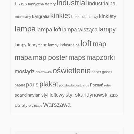
industrial
industrialna
brass
fabryczna
factory
kinkiet
kinkiety
kaligrafia
kinkiet obrazowy
industrialny
lampa
lampy
lampa loft
lampa wisząca
loft
map
lampy fabryczne
lampy industrialne
mapa
map poster
maps
mapzorki
oświetlenie
mosiądz
paper goods
obrazówka
plakat
paris
papier
Poznań
pocztówki
postcards
retro
styl skandynawski
scandinavian
styl loftowy
szkło
Warszawa
US Style
vintage