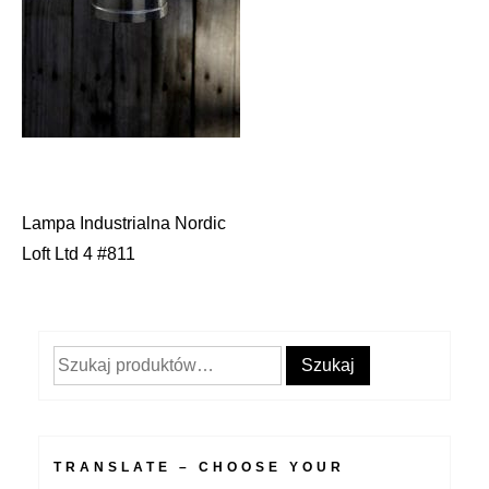
Lampa Industrialna Nordic
Nawigacja
Loft Ltd 4 #811
wpisu
Szukaj:
Szukaj
TRANSLATE – CHOOSE YOUR