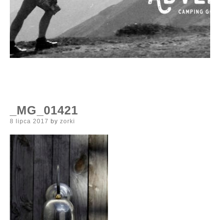
_MG_01421
Posted
8 lipca 2017
by
zorki
on