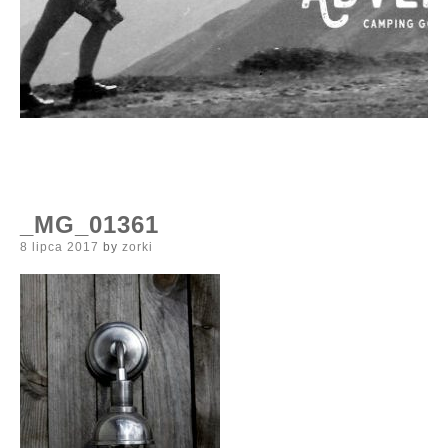
_MG_01361
Posted
8 lipca 2017
by
zorki
on