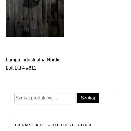
Lampa Industrialna Nordic
Nawigacja
Loft Ltd 4 #811
wpisu
Szukaj:
Szukaj
TRANSLATE – CHOOSE YOUR