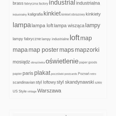
industrial
industrialna
brass
fabryczna
factory
kinkiet
kinkiety
kaligrafia
kinkiet obrazowy
industrialny
lampa
lampy
lampa loft
lampa wisząca
loft
map
lampy fabryczne
lampy industrialne
mapa
map poster
maps
mapzorki
oświetlenie
mosiądz
paper goods
obrazówka
plakat
paris
papier
Poznań
pocztówki
postcards
retro
styl skandynawski
scandinavian
styl loftowy
szkło
Warszawa
US Style
vintage