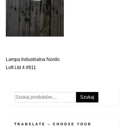
Lampa Industrialna Nordic
Nawigacja
Loft Ltd 4 #811
wpisu
Szukaj:
Szukaj
TRANSLATE – CHOOSE YOUR