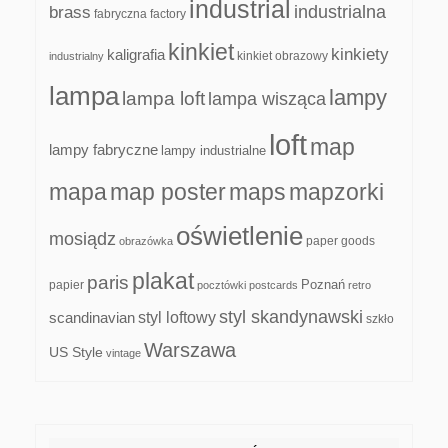
industrial
industrialna
brass
fabryczna
factory
kinkiet
kinkiety
kaligrafia
kinkiet obrazowy
industrialny
lampa
lampy
lampa loft
lampa wisząca
loft
map
lampy fabryczne
lampy industrialne
mapa
map poster
maps
mapzorki
oświetlenie
mosiądz
paper goods
obrazówka
plakat
paris
papier
Poznań
pocztówki
postcards
retro
styl skandynawski
scandinavian
styl loftowy
szkło
Warszawa
US Style
vintage