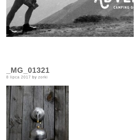
_MG_01321
Posted
8 lipca 2017
by
zorki
on