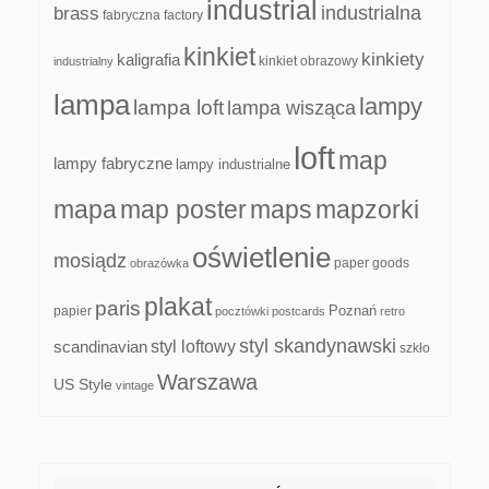
industrial
industrialna
brass
fabryczna
factory
kinkiet
kinkiety
kaligrafia
kinkiet obrazowy
industrialny
lampa
lampy
lampa loft
lampa wisząca
loft
map
lampy fabryczne
lampy industrialne
mapa
map poster
maps
mapzorki
oświetlenie
mosiądz
paper goods
obrazówka
plakat
paris
papier
Poznań
pocztówki
postcards
retro
styl skandynawski
scandinavian
styl loftowy
szkło
Warszawa
US Style
vintage