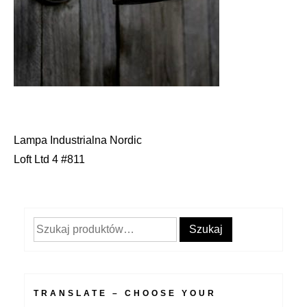
Lampa Industrialna Nordic
Nawigacja
Loft Ltd 4 #811
wpisu
Szukaj:
Szukaj
TRANSLATE – CHOOSE YOUR