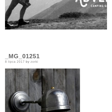
_MG_01251
Posted
8 lipca 2017
by
zorki
on