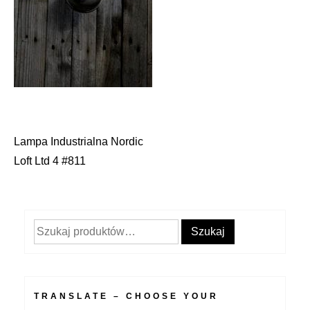
Lampa Industrialna Nordic
Nawigacja
Loft Ltd 4 #811
wpisu
Szukaj:
Szukaj
TRANSLATE – CHOOSE YOUR