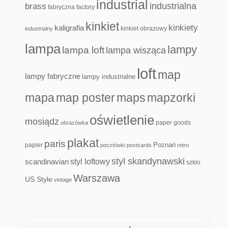
industrial
industrialna
brass
fabryczna
factory
kinkiet
kinkiety
kaligrafia
kinkiet obrazowy
industrialny
lampa
lampy
lampa loft
lampa wisząca
loft
map
lampy fabryczne
lampy industrialne
mapa
map poster
maps
mapzorki
oświetlenie
mosiądz
paper goods
obrazówka
plakat
paris
papier
Poznań
pocztówki
postcards
retro
styl skandynawski
scandinavian
styl loftowy
szkło
Warszawa
US Style
vintage