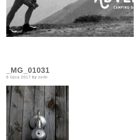
_MG_01031
Posted
8 lipca 2017
by
zorki
on