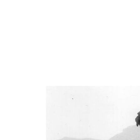
Oświetlenie industrialne, lampy LOFT, kinkiety 
Zorki Factor