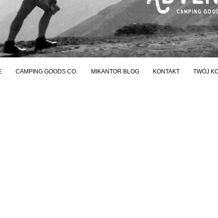
E
CAMPING GOODS CO.
MIKANTOR BLOG
KONTAKT
TWÓJ K