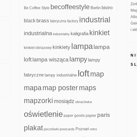
Zor
becoffeestyle
bistro
Be Coffee Style
Berlin
Map
Alb
industrial
brass
black
fabryczna
factory
Gal
i a
kinkiet
industrialna
kaligrafia
industrialny
lampa
lampa
kinkiety
kinkiet obrazowy
N
lampy
loft
lampa wisząca
lampy
S
loft
map
fabryczne
lampy industrialne
mapa
map poster
maps
mapzorki
mosiądz
obrazówka
oświetlenie
paris
paper goods
papier
plakat
Poznań
pocztówki
postcards
retro