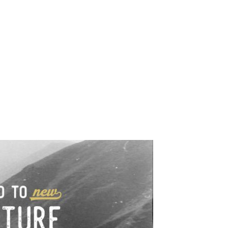
e industrialne. Mapy,
wy.