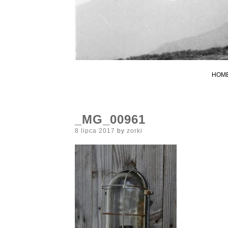
HOM
_MG_00961
Posted
8 lipca 2017
by
zorki
on