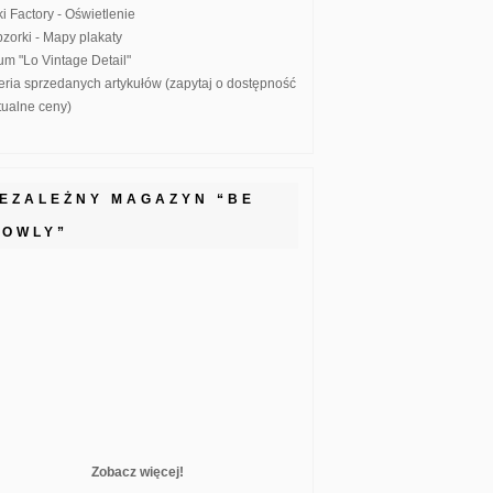
ki Factory - Oświetlenie
zorki - Mapy plakaty
um "Lo Vintage Detail"
eria sprzedanych artykułów (zapytaj o dostępność
ktualne ceny)
IEZALEŻNY MAGAZYN “BE
LOWLY”
Zobacz więcej!