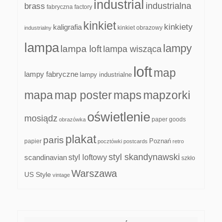
industrial
industrialna
brass
fabryczna
factory
kinkiet
kinkiety
kaligrafia
kinkiet obrazowy
industrialny
lampa
lampy
lampa loft
lampa wisząca
loft
map
lampy fabryczne
lampy industrialne
mapa
map poster
maps
mapzorki
oświetlenie
mosiądz
paper goods
obrazówka
plakat
paris
papier
Poznań
pocztówki
postcards
retro
styl skandynawski
scandinavian
styl loftowy
szkło
Warszawa
US Style
vintage