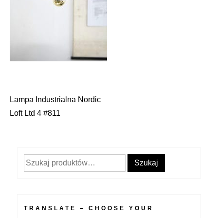
Lampa Industrialna Nordic
Nawigacja
Loft Ltd 4 #811
wpisu
Szukaj:
Szukaj
TRANSLATE – CHOOSE YOUR