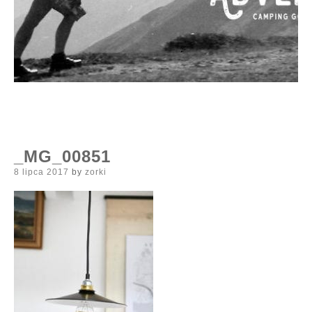
_MG_00851
Posted
8 lipca 2017
by
zorki
on