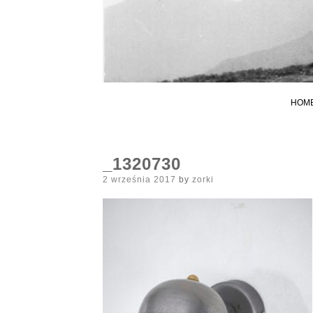
HOM
_1320730
Posted
2 września 2017
by
zorki
on