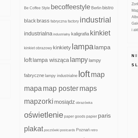
Zor
becoffeestyle
bistro
Be Coffee Style
Berlin
Map
Alb
industrial
brass
black
fabryczna
factory
Gal
i a
kinkiet
industrialna
kaligrafia
industrialny
lampa
lampa
kinkiety
kinkiet obrazowy
N
lampy
loft
lampa wisząca
lampy
S
loft
map
fabryczne
lampy industrialne
mapa
map poster
maps
mapzorki
mosiądz
obrazówka
oświetlenie
paris
paper goods
papier
plakat
Poznań
pocztówki
postcards
retro