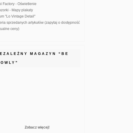
ki Factory - Oświetlenie
zorki - Mapy plakaty
um "Lo Vintage Detail"
eria sprzedanych artykułów (zapytaj o dostępność
ktualne ceny)
IEZALEŻNY MAGAZYN “BE
LOWLY”
Zobacz więcej!