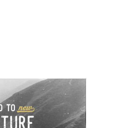
e industrialne. Mapy,
wy.