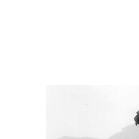
Oświetlenie industrialne, lampy LOFT, kinkiety 
Zorki Factor