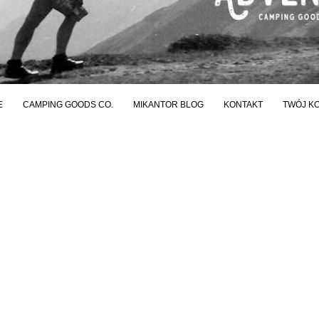
E
CAMPING GOODS CO.
MIKANTOR BLOG
KONTAKT
TWÓJ K