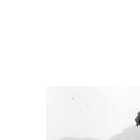
Oświetlenie industrialne, lampy LOFT, kinkiety 
Zorki Factor