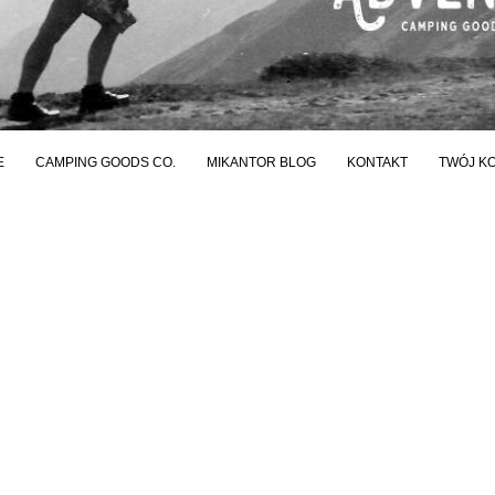
E
CAMPING GOODS CO.
MIKANTOR BLOG
KONTAKT
TWÓJ K