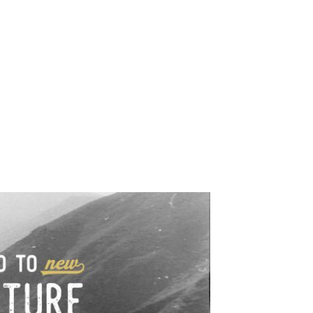
e industrialne. Mapy,
wy.