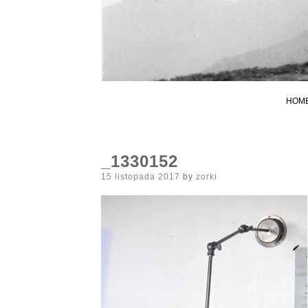
HOM
_1330152
Posted
15 listopada 2017
by
zorki
on