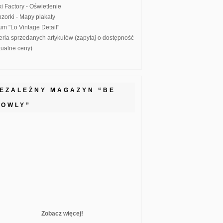
ki Factory - Oświetlenie
zorki - Mapy plakaty
um "Lo Vintage Detail"
eria sprzedanych artykułów (zapytaj o dostępność
ktualne ceny)
IEZALEŻNY MAGAZYN “BE
LOWLY”
Zobacz więcej!