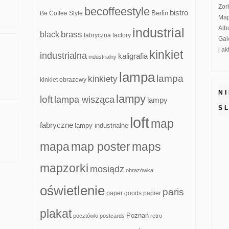
Zor
becoffeestyle
bistro
Be Coffee Style
Berlin
Map
Alb
industrial
brass
black
fabryczna
factory
Gal
i a
kinkiet
industrialna
kaligrafia
industrialny
lampa
lampa
kinkiety
kinkiet obrazowy
N
lampy
loft
lampa wisząca
lampy
S
loft
map
fabryczne
lampy industrialne
mapa
map poster
maps
mapzorki
mosiądz
obrazówka
oświetlenie
paris
paper goods
papier
plakat
Poznań
pocztówki
postcards
retro