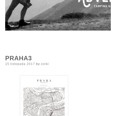
PRAHA3
Posted
15 listopada 2017
by
zorki
on