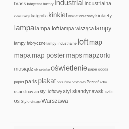
industrial
industrialna
brass
fabryczna
factory
kinkiet
kinkiety
kaligrafia
kinkiet obrazowy
industrialny
lampa
lampy
lampa loft
lampa wisząca
loft
map
lampy fabryczne
lampy industrialne
mapa
map poster
maps
mapzorki
oświetlenie
mosiądz
paper goods
obrazówka
plakat
paris
papier
Poznań
pocztówki
postcards
retro
styl skandynawski
scandinavian
styl loftowy
szkło
Warszawa
US Style
vintage