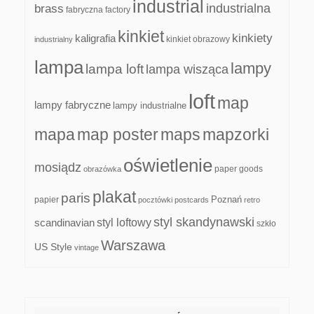
industrial
industrialna
brass
fabryczna
factory
kinkiet
kinkiety
kaligrafia
kinkiet obrazowy
industrialny
lampa
lampy
lampa loft
lampa wisząca
loft
map
lampy fabryczne
lampy industrialne
mapa
map poster
maps
mapzorki
oświetlenie
mosiądz
paper goods
obrazówka
plakat
paris
papier
Poznań
pocztówki
postcards
retro
styl skandynawski
scandinavian
styl loftowy
szkło
Warszawa
US Style
vintage