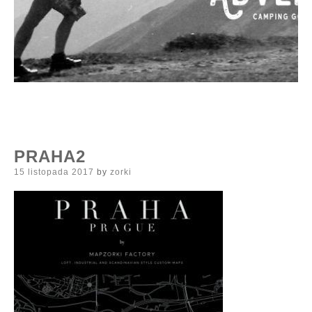
PRAHA2
Posted
15 listopada 2017
by
zorki
on