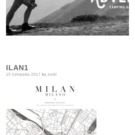
ILAN1
Posted
15 listopada 2017
by
zorki
on