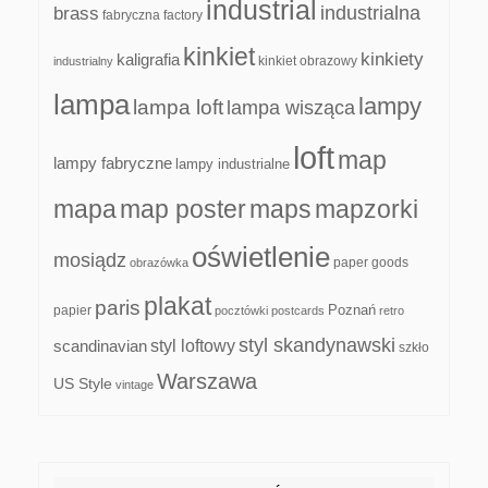
industrial
industrialna
brass
fabryczna
factory
kinkiet
kinkiety
kaligrafia
kinkiet obrazowy
industrialny
lampa
lampy
lampa loft
lampa wisząca
loft
map
lampy fabryczne
lampy industrialne
mapa
map poster
maps
mapzorki
oświetlenie
mosiądz
paper goods
obrazówka
plakat
paris
papier
Poznań
pocztówki
postcards
retro
styl skandynawski
scandinavian
styl loftowy
szkło
Warszawa
US Style
vintage