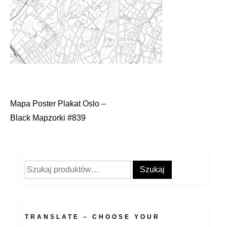
Mapa Poster Plakat Oslo –
Nawigacja
Black Mapzorki #839
wpisu
Szukaj:
Szukaj
TRANSLATE – CHOOSE YOUR