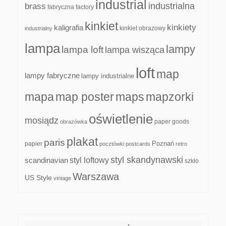
industrial
industrialna
brass
fabryczna
factory
kinkiet
kinkiety
kaligrafia
kinkiet obrazowy
industrialny
lampa
lampy
lampa loft
lampa wisząca
loft
map
lampy fabryczne
lampy industrialne
mapa
map poster
maps
mapzorki
oświetlenie
mosiądz
paper goods
obrazówka
plakat
paris
papier
Poznań
pocztówki
postcards
retro
styl skandynawski
scandinavian
styl loftowy
szkło
Warszawa
US Style
vintage