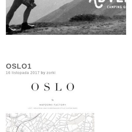
OSLO1
Posted
16 listopada 2017
by
zorki
on