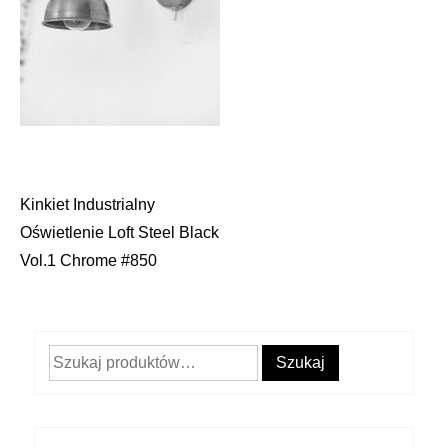
Kinkiet Industrialny
Nawigacja
Oświetlenie Loft Steel Black
wpisu
Vol.1 Chrome #850
Szukaj:
Szukaj