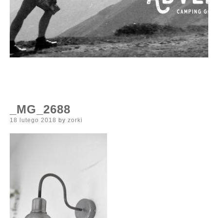
_MG_2688
Posted
18 lutego 2018
by
zorki
on