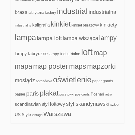
industrial
industrialna
brass
fabryczna
factory
kinkiet
kinkiety
kaligrafia
kinkiet obrazowy
industrialny
lampa
lampy
lampa loft
lampa wisząca
loft
map
lampy fabryczne
lampy industrialne
mapa
map poster
maps
mapzorki
oświetlenie
mosiądz
paper goods
obrazówka
plakat
paris
papier
Poznań
pocztówki
postcards
retro
styl skandynawski
scandinavian
styl loftowy
szkło
Warszawa
US Style
vintage