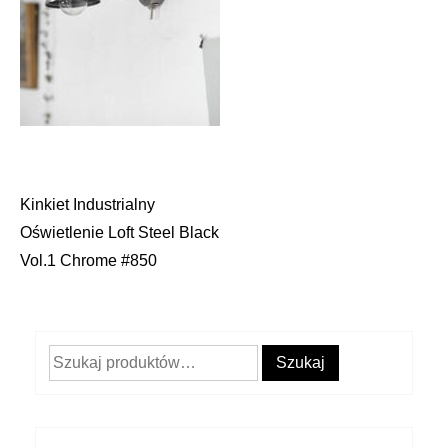
Kinkiet Industrialny
Nawigacja
Oświetlenie Loft Steel Black
wpisu
Vol.1 Chrome #850
Szukaj:
Szukaj