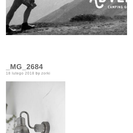
_MG_2684
Posted
18 lutego 2018
by
zorki
on