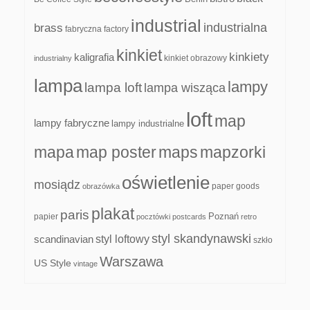
industrial
industrialna
brass
fabryczna
factory
kinkiet
kinkiety
kaligrafia
kinkiet obrazowy
industrialny
lampa
lampy
lampa loft
lampa wisząca
loft
map
lampy fabryczne
lampy industrialne
mapa
map poster
maps
mapzorki
oświetlenie
mosiądz
paper goods
obrazówka
plakat
paris
papier
Poznań
pocztówki
postcards
retro
styl skandynawski
scandinavian
styl loftowy
szkło
Warszawa
US Style
vintage