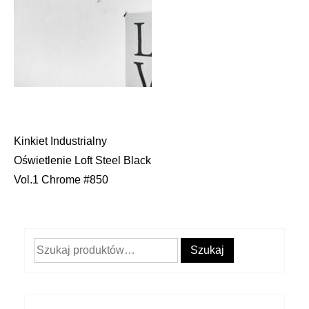
Kinkiet Industrialny
Nawigacja
Oświetlenie Loft Steel Black
wpisu
Vol.1 Chrome #850
Szukaj:
Szukaj