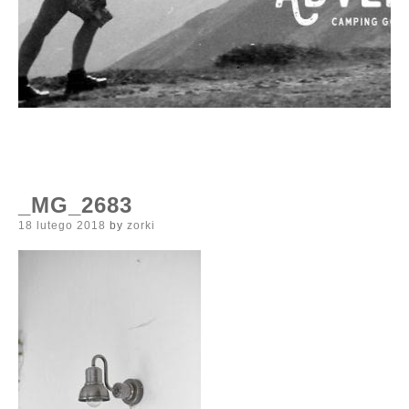
_MG_2683
Posted
18 lutego 2018
by
zorki
on