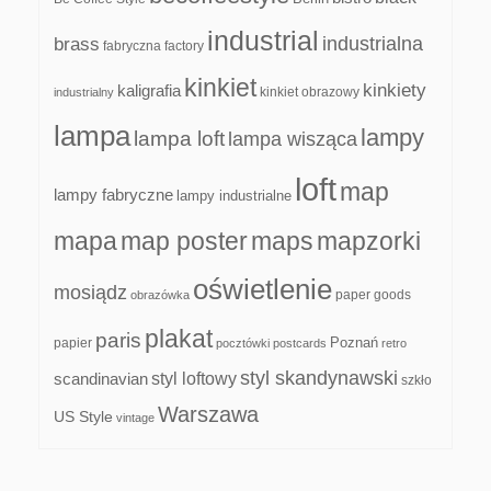
industrial
industrialna
brass
fabryczna
factory
kinkiet
kinkiety
kaligrafia
kinkiet obrazowy
industrialny
lampa
lampy
lampa loft
lampa wisząca
loft
map
lampy fabryczne
lampy industrialne
mapa
map poster
maps
mapzorki
oświetlenie
mosiądz
paper goods
obrazówka
plakat
paris
papier
Poznań
pocztówki
postcards
retro
styl skandynawski
scandinavian
styl loftowy
szkło
Warszawa
US Style
vintage